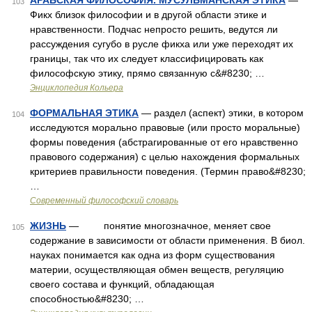
АРАБСКАЯ ФИЛОСОФИЯ. МУСУЛЬМАНСКАЯ ЭТИКА
—
103
Фикх близок философии и в другой области этике и
нравственности. Подчас непросто решить, ведутся ли
рассуждения сугубо в русле фикха или уже переходят их
границы, так что их следует классифицировать как
философскую этику, прямо связанную с&#8230; …
Энциклопедия Кольера
ФОРМАЛЬНАЯ ЭТИКА
— раздел (аспект) этики, в котором
104
исследуются морально правовые (или просто моральные)
формы поведения (абстрагированные от его нравственно
правового содержания) с целью нахождения формальных
критериев правильности поведения. (Термин право&#8230;
…
Современный философский словарь
ЖИЗНЬ
— понятие многозначное, меняет свое
105
содержание в зависимости от области применения. В биол.
науках понимается как одна из форм существования
материи, осуществляющая обмен веществ, регуляцию
своего состава и функций, обладающая
способностью&#8230; …