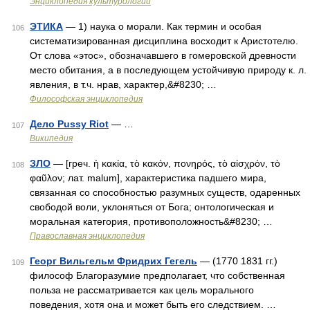
Энциклопедия культурологии
ЭТИКА
— 1) наука о морали. Как термин и особая
106
систематизированная дисциплина восходит к Аристотелю.
От слова «этос», обозначавшего в гомеровской древности
место обитания, а в последующем устойчивую природу к. л.
явления, в т.ч. нрав, характер,&#8230; …
Философская энциклопедия
Дело Pussy Riot
— …
107
Википедия
ЗЛО
— [греч. ἡ κακία, τὸ κακόν, πονηρός, τὸ αἰσχρόν, τὸ
108
φαῦλον; лат. malum], характеристика падшего мира,
связанная со способностью разумных существ, одаренных
свободой воли, уклоняться от Бога; онтологическая и
моральная категория, противоположность&#8230; …
Православная энциклопедия
Георг Вильгельм Фридрих Гегель
— (1770 1831 гг.)
109
философ Благоразумие предполагает, что собственная
польза не рассматривается как цель морального
поведения, хотя она и может быть его следствием. …