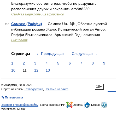
Благоразумие состоит в том, чтобы не разрушать
расположения других и сохранять его&#8230; …
Сводная энциклопедия афоризмов
Самвел (Раффи)
— Самвел Սամվել Обложка русской
110
публикации романа Жанр: Исторический роман Автор:
Раффи Язык оригинала: Армянский Год написания …
Википедия
Страницы
←
Предыдущая
Следующая
→
1
2
3
4
5
6
7
8
9
10
11
12
13
© Академик, 2000-2026
18+
Обратная связь:
Техподдержка
,
Реклама на сайте
👣 Путешествия
Экспорт словарей на сайты
, сделанные на PHP,
Joomla,
Drupal,
WordPress, MODx.